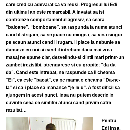
care cred cu adevarat ca va reusi. Progresul lui Edi
din ultimul an este remarcabil. A invatat sa isi
controleze comportamentul agresiv, sa ceara
“baloane”, “bomboane”, sa raspunda la nume atunci
cand il strigam, sa se joace cu mingea, sa vina singur
pe scaun atunci cand il rugam. Ii place la nebunie sa
danseze cu noi si cand il intrebam daca mai vrea
masaj ne spune clar, dezvelindu-si dintii mari printr-un
zambet irezistibi, strengaresc si cu gropite: “da da
da”. Cand este intrebat, ne raspunde ca il cheama
“Ei”, ca este “baeat”, ca pe mama o cheama “Da-ne-
la” si ca-i place sa manance “je-le-u”. A fost dificil sa
ajungem in acest punct, insa nu putem descrie in
cuvinte ceea ce simtitm atunci cand privim catre
rezultat…
Pentru
Edi insa,