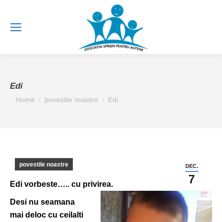
Edi
You are here:
Home
povestile noastre
Edi
povestile noastre
DEC.
7
Edi vorbeste….. cu privirea.
Desi nu seamana
mai deloc cu ceilalti