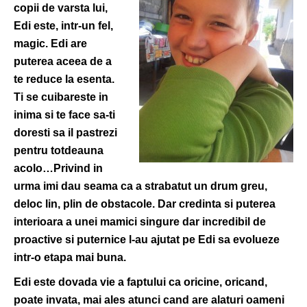
copii de varsta lui,
Edi este, intr-un fel,
magic. Edi are
puterea aceea de a
te reduce la esenta.
Ti se cuibareste in
inima si te face sa-ti
doresti sa il pastrezi
pentru totdeauna
acolo…Privind in
urma imi dau seama ca a strabatut un drum greu,
deloc lin, plin de obstacole. Dar credinta si puterea
interioara a unei mamici singure dar incredibil de
proactive si puternice l-au ajutat pe Edi sa evolueze
intr-o etapa mai buna.
Edi este dovada vie a faptului ca oricine, oricand,
poate invata, mai ales atunci cand are alaturi oameni